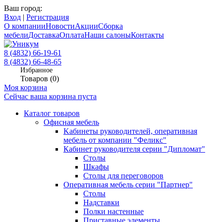
Ваш город:
Вход
|
Регистрация
О компании
Новости
Акции
Сборка
мебели
Доставка
Оплата
Наши салоны
Контакты
8 (4832) 66-19-61
8 (4832) 66-48-65
Избранное
Товаров (
0
)
Моя корзина
Сейчас ваша корзина пуста
Каталог товаров
Офисная мебель
Kабинеты руководителей, оперативная
мебель от компании "Феликс"
Кабинет руководителя серии "Дипломат"
Столы
Шкафы
Столы для переговоров
Оперативная мебель серии "Партнер"
Столы
Надставки
Полки настенные
Приставные элементы