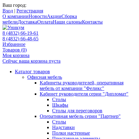
Ваш город:
Вход
|
Регистрация
О компании
Новости
Акции
Сборка
мебели
Доставка
Оплата
Наши салоны
Контакты
8 (4832) 66-19-61
8 (4832) 66-48-65
Избранное
Товаров (
0
)
Моя корзина
Сейчас ваша корзина пуста
Каталог товаров
Офисная мебель
Kабинеты руководителей, оперативная
мебель от компании "Феликс"
Кабинет руководителя серии "Дипломат"
Столы
Шкафы
Столы для переговоров
Оперативная мебель серии "Партнер"
Столы
Надставки
Полки настенные
Приставные элементы