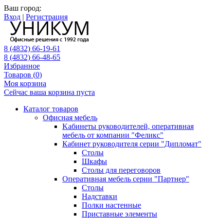
Ваш город:
Вход
|
Регистрация
8 (4832) 66-19-61
8 (4832) 66-48-65
Избранное
Товаров (
0
)
Моя корзина
Сейчас ваша корзина пуста
Каталог товаров
Офисная мебель
Kабинеты руководителей, оперативная
мебель от компании "Феликс"
Кабинет руководителя серии "Дипломат"
Столы
Шкафы
Столы для переговоров
Оперативная мебель серии "Партнер"
Столы
Надставки
Полки настенные
Приставные элементы