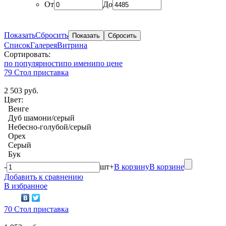
От
До
Показать
Сбросить
Список
Галерея
Витрина
Сортировать:
по популярности
по имени
по цене
79 Стол приставка
2 503 руб.
Цвет:
Венге
Дуб шамони/серый
Небесно-голубой/серый
Орех
Серый
Бук
-
шт
+
В корзину
В корзине
Добавить к сравнению
В избранное
70 Стол приставка