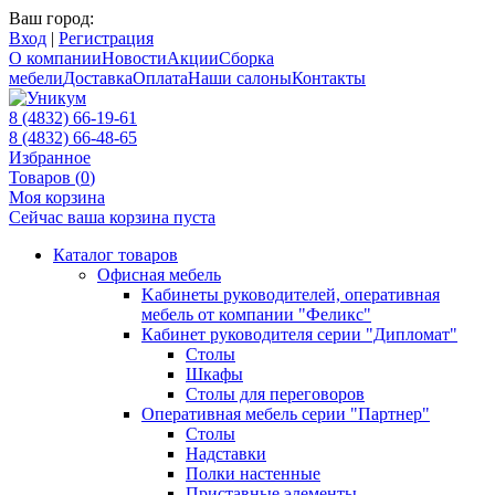
Ваш город:
Вход
|
Регистрация
О компании
Новости
Акции
Сборка
мебели
Доставка
Оплата
Наши салоны
Контакты
8 (4832) 66-19-61
8 (4832) 66-48-65
Избранное
Товаров (
0
)
Моя корзина
Сейчас ваша корзина пуста
Каталог товаров
Офисная мебель
Kабинеты руководителей, оперативная
мебель от компании "Феликс"
Кабинет руководителя серии "Дипломат"
Столы
Шкафы
Столы для переговоров
Оперативная мебель серии "Партнер"
Столы
Надставки
Полки настенные
Приставные элементы